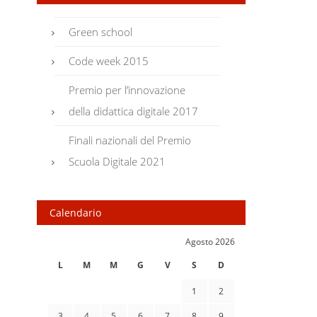
Green school
Code week 2015
Premio per l’innovazione
della didattica digitale 2017
Finali nazionali del Premio
Scuola Digitale 2021
Calendario
Agosto 2026
L
M
M
G
V
S
D
1
2
3
4
5
6
7
8
9