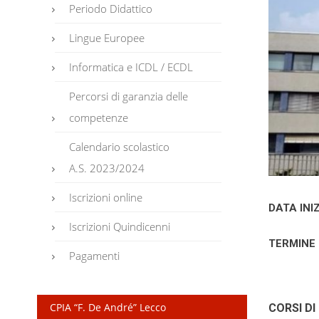
Periodo Didattico
Lingue Europee
Informatica e ICDL / ECDL
Percorsi di garanzia delle
competenze
Calendario scolastico
A.S. 2023/2024
Iscrizioni online
DATA INI
Iscrizioni Quindicenni
TERMINE 
Pagamenti
CPIA “F. De André” Lecco
CORSI DI