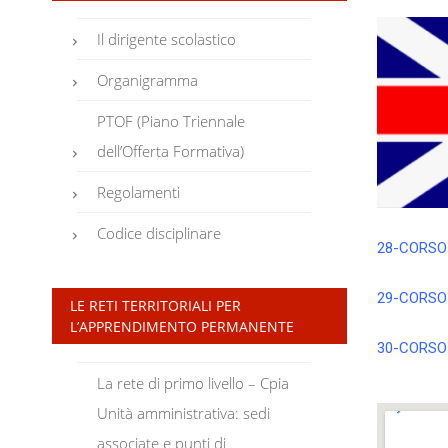
Il dirigente scolastico
Organigramma
PTOF (Piano Triennale
dell’Offerta Formativa)
Regolamenti
Codice disciplinare
28-CORSO 
29-CORSO 
LE RETI TERRITORIALI PER
L’APPRENDIMENTO PERMANENTE
30-CORSO 
La rete di primo livello – Cpia
Unità amministrativa: sedi
associate e punti di