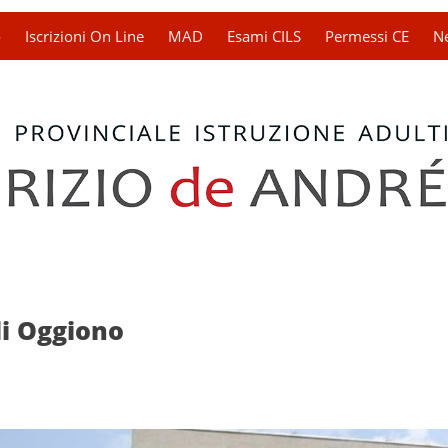
o
Iscrizioni On Line
MAD
Esami CILS
Permessi CE
N
di Oggiono