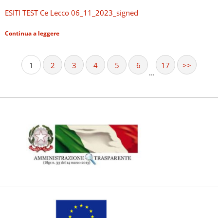
ESITI TEST Ce Lecco 06_11_2023_signed
Continua a leggere
1
2
3
4
5
6
17
>>
...