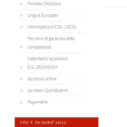
Periodo Didattico
Atti 
Oneri
Lingue Europee
Attes
Informatica e ICDL / ECDL
Buroc
Percorsi di garanzia delle
competenze
Calendario scolastico
A.S. 2023/2024
Iscrizioni online
Iscrizioni Quindicenni
Pagamenti
CPIA “F. De André” Lecco