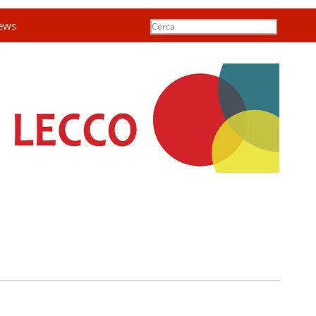
ews
Search
for:
a