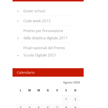
Green school
Code week 2015
Premio per l’innovazione
della didattica digitale 2017
Finali nazionali del Premio
Scuola Digitale 2021
Calendario
Agosto 2026
L
M
M
G
V
S
D
1
2
3
4
5
6
7
8
9