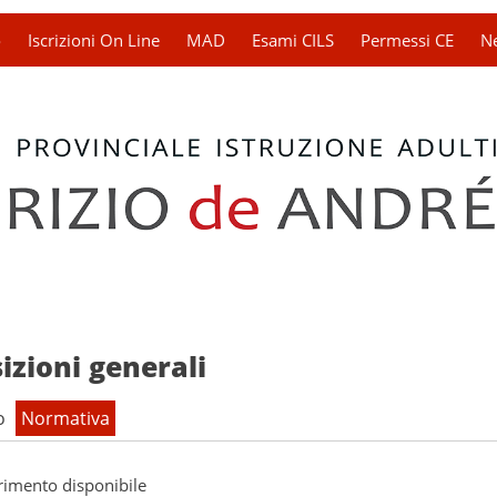
o
Iscrizioni On Line
MAD
Esami CILS
Permessi CE
N
izioni generali
o
Normativa
 triennale per la prevenzione della corruzione e della trasparenz
rimento disponibile