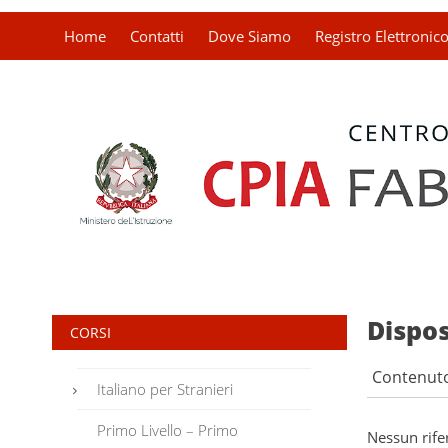
Home
Contatti
Dove Siamo
Registro Elettronic
Dispos
CORSI
Contenut
Italiano per Stranieri
Primo Livello – Primo
Piano
Nessun rife