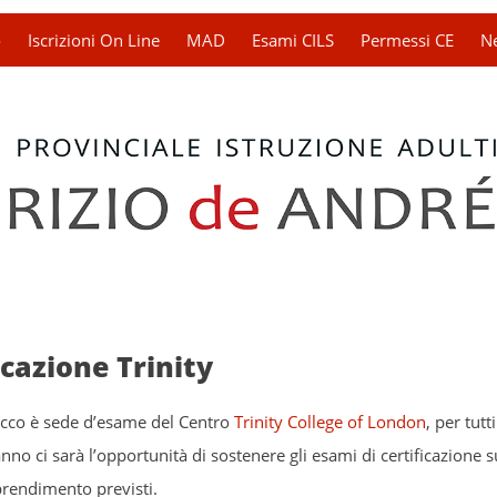
o
Iscrizioni On Line
MAD
Esami CILS
Permessi CE
N
icazione Trinity
Lecco è sede d’esame del Centro
Trinity College of London
, per tutti
nno ci sarà l’opportunità di sostenere gli esami di certificazione su
pprendimento previsti.