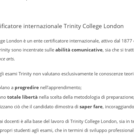
ificatore internazionale Trinity College London
ege London è un ente certificatore internazionale, attivo dal 1877 
rinity sono incentrate sulle
abilità comunicative
, sia che si tra
ce arts
.
gli esami Trinity non valutano esclusivamente le conoscenze teoric
olano a
progredire
nell’apprendimento;
ano
totale libertà
nella scelta della metodologia di preparazione
izzano ciò che il candidato dimostra di
saper fare
, incoraggiand
ai docenti è alla base del lavoro di Trinity College London, sia in
 propri studenti agli esami, che in termini di sviluppo professio