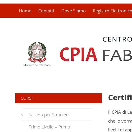
Home
Contatti
Dove Siamo
Registro Elettronic
Certif
CORSI
Il CPIA di 
Italiano per Stranieri
che lo vorra
Primo Livello – Primo
livelli di a