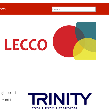
ews
Search
for:
 gli iscritti
 tutti i