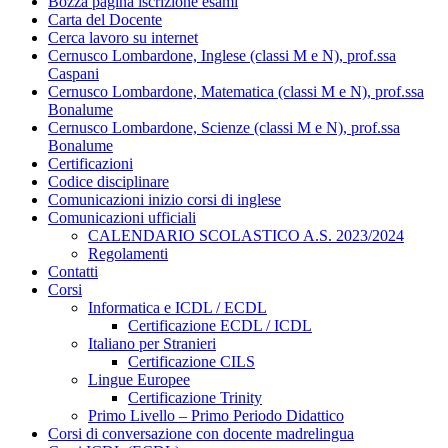
Bozza pagina iscrizione esami
Carta del Docente
Cerca lavoro su internet
Cernusco Lombardone, Inglese (classi M e N), prof.ssa
Caspani
Cernusco Lombardone, Matematica (classi M e N), prof.ssa
Bonalume
Cernusco Lombardone, Scienze (classi M e N), prof.ssa
Bonalume
Certificazioni
Codice disciplinare
Comunicazioni inizio corsi di inglese
Comunicazioni ufficiali
CALENDARIO SCOLASTICO A.S. 2023/2024
Regolamenti
Contatti
Corsi
Informatica e ICDL / ECDL
Certificazione ECDL / ICDL
Italiano per Stranieri
Certificazione CILS
Lingue Europee
Certificazione Trinity
Primo Livello – Primo Periodo Didattico
Corsi di conversazione con docente madrelingua