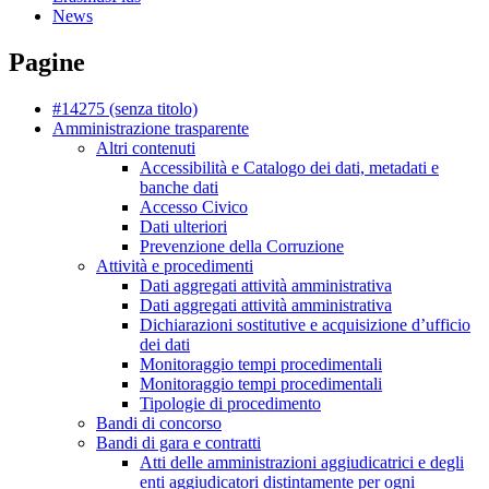
News
Pagine
#14275 (senza titolo)
Amministrazione trasparente
Altri contenuti
Accessibilità e Catalogo dei dati, metadati e
banche dati
Accesso Civico
Dati ulteriori
Prevenzione della Corruzione
Attività e procedimenti
Dati aggregati attività amministrativa
Dati aggregati attività amministrativa
Dichiarazioni sostitutive e acquisizione d’ufficio
dei dati
Monitoraggio tempi procedimentali
Monitoraggio tempi procedimentali
Tipologie di procedimento
Bandi di concorso
Bandi di gara e contratti
Atti delle amministrazioni aggiudicatrici e degli
enti aggiudicatori distintamente per ogni