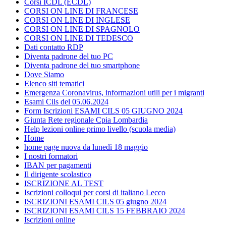
Corsi ICDL (ECDL)
CORSI ON LINE DI FRANCESE
CORSI ON LINE DI INGLESE
CORSI ON LINE DI SPAGNOLO
CORSI ON LINE DI TEDESCO
Dati contatto RDP
Diventa padrone del tuo PC
Diventa padrone del tuo smartphone
Dove Siamo
Elenco siti tematici
Emergenza Coronavirus, informazioni utili per i migranti
Esami Cils del 05.06.2024
Form Iscrizioni ESAMI CILS 05 GIUGNO 2024
Giunta Rete regionale Cpia Lombardia
Help lezioni online primo livello (scuola media)
Home
home page nuova da lunedì 18 maggio
I nostri formatori
IBAN per pagamenti
Il dirigente scolastico
ISCRIZIONE AL TEST
Iscrizioni colloqui per corsi di italiano Lecco
ISCRIZIONI ESAMI CILS 05 giugno 2024
ISCRIZIONI ESAMI CILS 15 FEBBRAIO 2024
Iscrizioni online