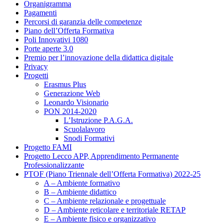
Organigramma
Pagamenti
Percorsi di garanzia delle competenze
Piano dell’Offerta Formativa
Poli Innovativi 1080
Porte aperte 3.0
Premio per l’innovazione della didattica digitale
Privacy
Progetti
Erasmus Plus
Generazione Web
Leonardo Visionario
PON 2014-2020
L’Istruzione P.A.G.A.
Scuolalavoro
Snodi Formativi
Progetto FAMI
Progetto Lecco APP, Apprendimento Permanente
Professionalizzante
PTOF (Piano Triennale dell’Offerta Formativa) 2022-25
A – Ambiente formativo
B – Ambiente didattico
C – Ambiente relazionale e progettuale
D – Ambiente reticolare e territoriale RETAP
E – Ambiente fisico e organizzativo