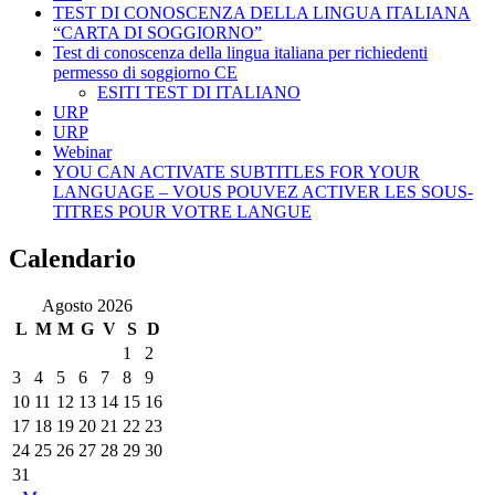
TEST DI CONOSCENZA DELLA LINGUA ITALIANA
“CARTA DI SOGGIORNO”
Test di conoscenza della lingua italiana per richiedenti
permesso di soggiorno CE
ESITI TEST DI ITALIANO
URP
URP
Webinar
YOU CAN ACTIVATE SUBTITLES FOR YOUR
LANGUAGE – VOUS POUVEZ ACTIVER LES SOUS-
TITRES POUR VOTRE LANGUE
Calendario
Agosto 2026
L
M
M
G
V
S
D
1
2
3
4
5
6
7
8
9
10
11
12
13
14
15
16
17
18
19
20
21
22
23
24
25
26
27
28
29
30
31