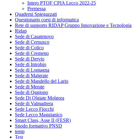
Intero PTOF CPIA Lecco 2022-25
Premessa
Quaderni Spiegazzati
Questionario corsi di informatica
Rete di supporto RIDAP Gruppo Innovazione e Tecnologia
Ridap
Sede di Casatenovo
Sede di Cernusco
Sede di Colico
Sede di Cremeno
Sede di Dervio
Sede di Introbio
Sede di Lomagna
Sede di Malgrate
Sede di Mandello del Lario
Sede di Merate
Sede di Oggiono
Sede Di Olgiate Molgora
Sede di Valmadrera
Sede Lecco Fiocchi
Sede Lecco Maggianico
Smart Class, Asse II (FESR)
Snodo formativo PNSD
temp
Test