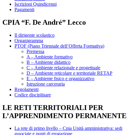
Iscrizioni Quindicenni
Pagamenti
CPIA “F. De André” Lecco
Il dirigente scolastico
Organigramma
PTOF (Piano Triennale dell’Offerta Formativa)
Premessa
A – Ambiente formativo
B – Ambiente didattico
C – Ambiente relazionale e progettuale
D – Ambiente reticolare e territoriale RETAP
E – Ambiente fisico e organizzativo
Istruzione carceraria
Regolamenti
Codice disciplinare
LE RETI TERRITORIALI PER
L’APPRENDIMENTO PERMANENTE
La rete di primo livello – Cpia Unità amministrativa: sedi
associate e punti di erogazione