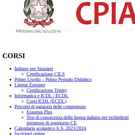
CORSI
Italiano per Stranieri
Certificazione CILS
Primo Livello – Primo Periodo Didattico
Lingue Europee
Certificazione Trinity
Informatica e ICDL / ECDL
Corsi ICDL (ECDL)
Percorsi di garanzia delle competenze
Erasmus Plus
Test di conoscenza della lingua italiana per richiedenti
permesso di soggiorno CE
Calendario scolastico A.S. 2023/2024
Iscrizioni online