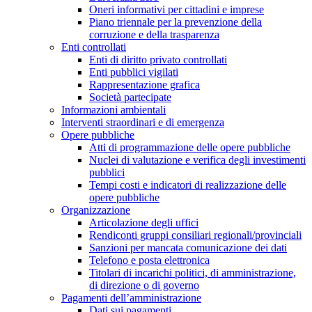
Oneri informativi per cittadini e imprese
Piano triennale per la prevenzione della
corruzione e della trasparenza
Enti controllati
Enti di diritto privato controllati
Enti pubblici vigilati
Rappresentazione grafica
Società partecipate
Informazioni ambientali
Interventi straordinari e di emergenza
Opere pubbliche
Atti di programmazione delle opere pubbliche
Nuclei di valutazione e verifica degli investimenti
pubblici
Tempi costi e indicatori di realizzazione delle
opere pubbliche
Organizzazione
Articolazione degli uffici
Rendiconti gruppi consiliari regionali/provinciali
Sanzioni per mancata comunicazione dei dati
Telefono e posta elettronica
Titolari di incarichi politici, di amministrazione,
di direzione o di governo
Pagamenti dell’amministrazione
Dati sui pagamenti