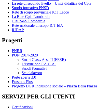
La rete di secondo livello – Unità didattica del Cpia
Snodo formativo PNSD
Rete di scopo provinciale ICT Lecco
La Rete Cpia Lombardia
CRRS&S Lombardia
Rete nazionale di scopo ICT IdA
RIDAP
Progetti
PNRR
PON 2014-2020
Smart Class, Asse II (FESR)
L’Istruzione P.A.G.A.
Snodi Formativi
Scuolalavoro
Porte aperte 3.0
Erasmus Plus
Progetto DGR Inclusione sociale – Piazza Bella Piazza
SERVIZI PER GLI UTENTI
Certificazioni