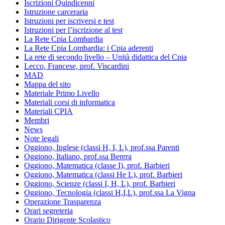
Iscrizioni Quindicenni
Istruzione carceraria
Istruzioni per iscriversi e test
Istruzioni per l’iscrizione al test
La Rete Cpia Lombardia
La Rete Cpia Lombardia: i Cpia aderenti
La rete di secondo livello – Unità didattica del Cpia
Lecco, Francese, prof. Viscardini
MAD
Mappa del sito
Materiale Primo Livello
Materiali corsi di informatica
Materiali CPIA
Membri
News
Note legali
Oggiono, Inglese (classi H, I, L), prof.ssa Parenti
Oggiono, Italiano, prof.ssa Berera
Oggiono, Matematica (classe I), prof. Barbieri
Oggiono, Matematica (classi He L), prof. Barbieri
Oggiono, Scienze (classi I, H, L), prof. Barbieri
Oggiono, Tecnologia (classi H,I,L), prof.ssa La Vigna
Operazione Trasparenza
Orari segreteria
Orario Dirigente Scolastico